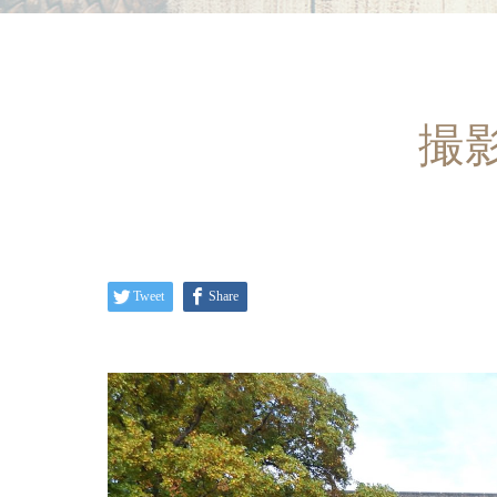
撮
Tweet
Share