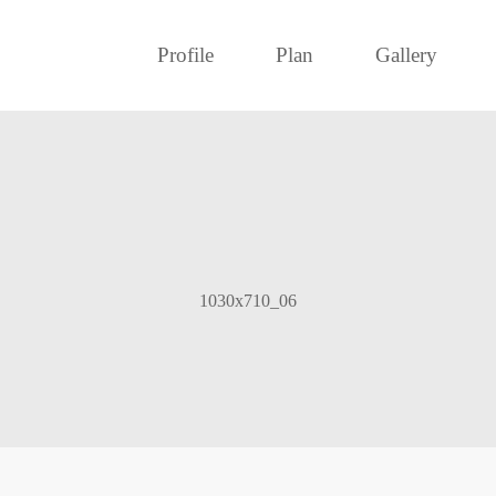
Profile
Plan
Gallery
1030x710_06