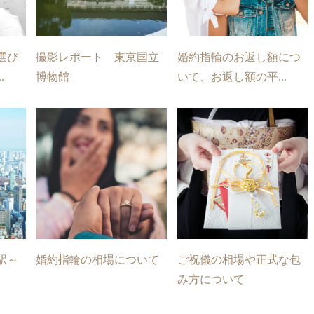
選び
撮影レポート 東京国立
婚約指輪のお返し額につ
.
博物館
いて、お返し額の平...
駅～
婚約指輪の相場について
ご祝儀の相場や正式な包
み方について