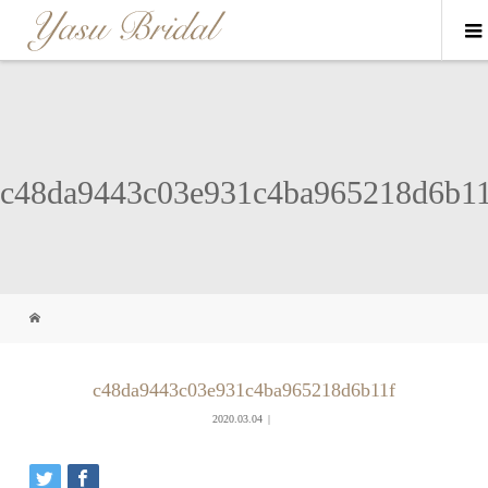
c48da9443c03e931c4ba965218d6b11
c48da9443c03e931c4ba965218d6b11f
2020.03.04